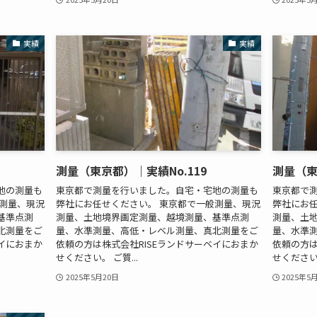
実績
実績
測量（東京都）｜実績No.119
測量（東
地の測量も
東京都で測量を行いました。自宅・宅地の測量も
東京都で
般測量、現況
弊社にお任せください。 東京都で一般測量、現況
弊社にお任
基準点測
測量、土地境界画定測量、越境測量、基準点測
測量、土
北測量をご
量、水準測量、高低・レベル測量、真北測量をご
量、水準
ベイにおまか
依頼の方は株式会社RISEランドサーベイにおまか
依頼の方は
せください。 ご質...
せください。
2025年5月20日
2025年5