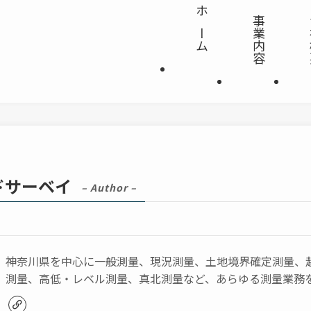
ホーム
事業内容
ドサーベイ
– Author –
神奈川県を中心に一般測量、現況測量、土地境界確定測量、
測量、高低・レベル測量、真北測量など、あらゆる測量業務