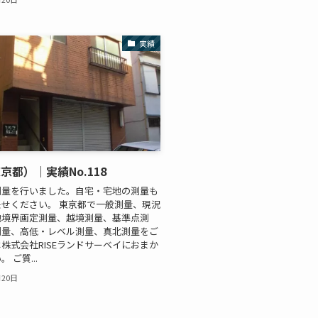
実績
京都）｜実績No.118
測量を行いました。自宅・宅地の測量も
せください。 東京都で一般測量、現況
地境界画定測量、越境測量、基準点測
測量、高低・レベル測量、真北測量をご
株式会社RISEランドサーベイにおまか
 ご質...
月20日