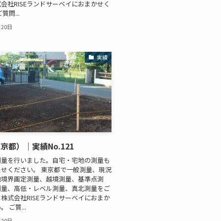
会社RISEランドサーベイにおまかせく
質問...
月20日
実績
京都）｜実績No.121
測量を行いました。自宅・宅地の測量も
せください。 東京都で一般測量、現況
地境界画定測量、越境測量、基準点測
測量、高低・レベル測量、真北測量をご
株式会社RISEランドサーベイにおまか
 ご質...
月20日