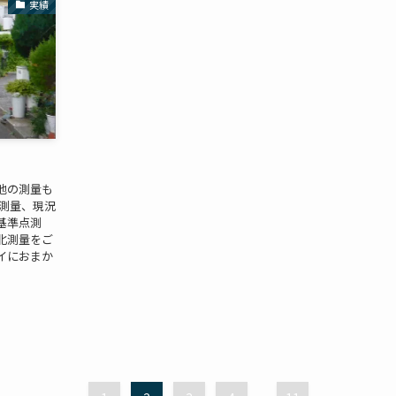
実績
地の測量も
般測量、現況
基準点測
北測量をご
ベイにおまか