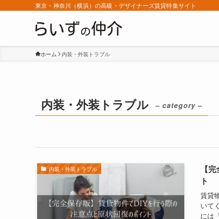
東京・神奈川（横浜）の高級・デザイナーズ賃貸特集サイト
ホーム
内装・外装トラブル
内装・外装トラブル
– category –
【完
内装・外装トラブル
ト
賃貸
いて
には